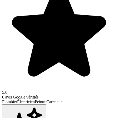
5.0
6
avis Google vérifiés
Plombier
Électricien
Peintre
Carreleur