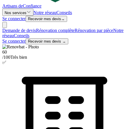
Artisans de
Confiance
Notre réseau
Conseils
Nos services
Se connecter
Recevoir mes devis
→
Demande de devis
Rénovation complète
Rénovation par pièce
Notre
réseau
Conseils
Se connecter
Recevoir mes devis →
60
/100
Très bien
✅