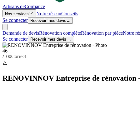
Artisans de
Confiance
Notre réseau
Conseils
Nos services
Se connecter
Recevoir mes devis
→
Demande de devis
Rénovation complète
Rénovation par pièce
Notre ré
Se connecter
Recevoir mes devis →
46
/100
Correct
⚠️
RENOVINNOV Entreprise de rénovation - F