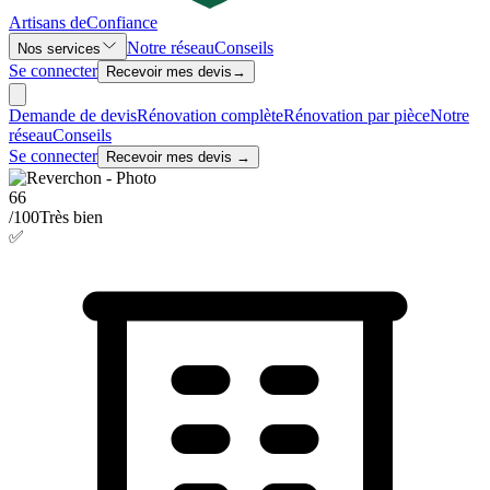
Artisans de
Confiance
Notre réseau
Conseils
Nos services
Se connecter
Recevoir mes devis
→
Demande de devis
Rénovation complète
Rénovation par pièce
Notre
réseau
Conseils
Se connecter
Recevoir mes devis →
66
/100
Très bien
✅