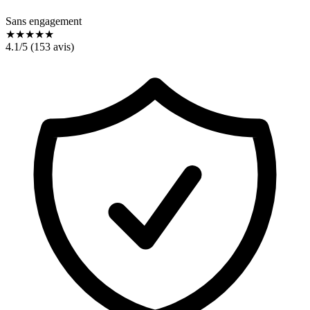
Sans engagement
★
★
★
★
★
4.1
/5 (
153
avis)