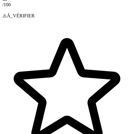
/100
⚠️
À_VÉRIFIER