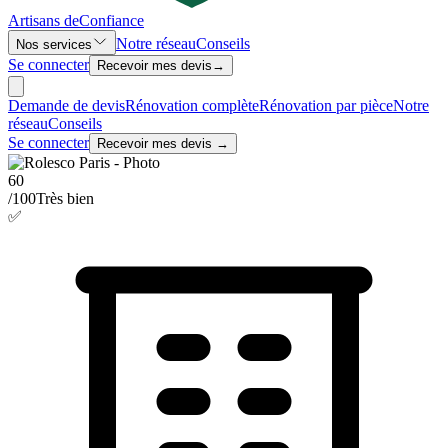
Artisans de
Confiance
Notre réseau
Conseils
Nos services
Se connecter
Recevoir mes devis
→
Demande de devis
Rénovation complète
Rénovation par pièce
Notre
réseau
Conseils
Se connecter
Recevoir mes devis →
60
/100
Très bien
✅