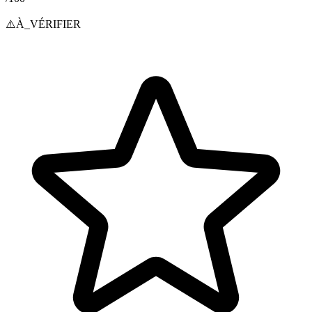
⚠️
À_VÉRIFIER