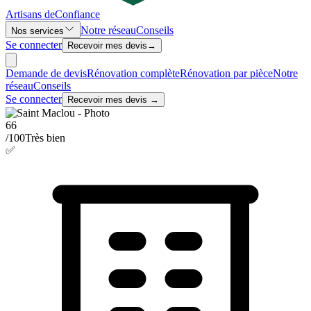
Artisans de
Confiance
Notre réseau
Conseils
Nos services
Se connecter
Recevoir mes devis
→
Demande de devis
Rénovation complète
Rénovation par pièce
Notre
réseau
Conseils
Se connecter
Recevoir mes devis →
66
/100
Très bien
✅