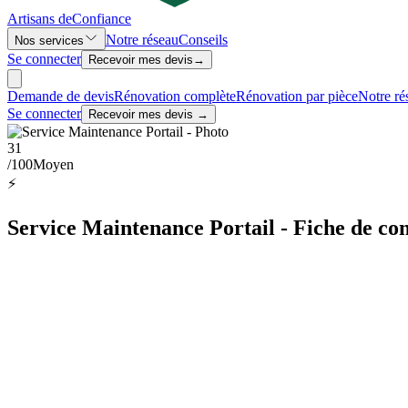
Artisans de
Confiance
Notre réseau
Conseils
Nos services
Se connecter
Recevoir mes devis
→
Demande de devis
Rénovation complète
Rénovation par pièce
Notre ré
Se connecter
Recevoir mes devis →
31
/100
Moyen
⚡
Service Maintenance Portail - Fiche de con