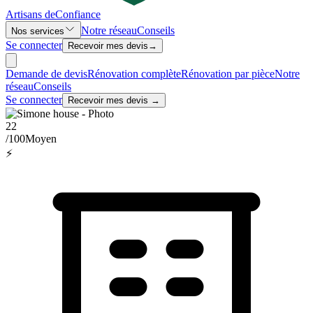
Artisans de
Confiance
Notre réseau
Conseils
Nos services
Se connecter
Recevoir mes devis
→
Demande de devis
Rénovation complète
Rénovation par pièce
Notre
réseau
Conseils
Se connecter
Recevoir mes devis →
22
/100
Moyen
⚡