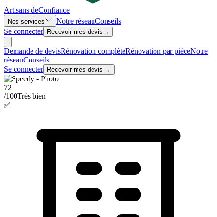
Artisans de
Confiance
Notre réseau
Conseils
Nos services
Se connecter
Recevoir mes devis
→
Demande de devis
Rénovation complète
Rénovation par pièce
Notre
réseau
Conseils
Se connecter
Recevoir mes devis →
72
/100
Très bien
✅