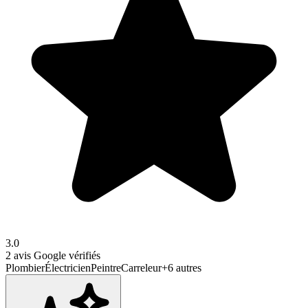
3.0
2
avis Google vérifiés
Plombier
Électricien
Peintre
Carreleur
+
6
autres