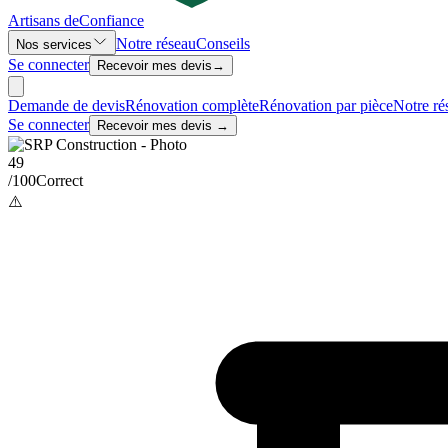
Artisans de
Confiance
Notre réseau
Conseils
Nos services
Se connecter
Recevoir mes devis
→
Demande de devis
Rénovation complète
Rénovation par pièce
Notre ré
Se connecter
Recevoir mes devis →
49
/100
Correct
⚠️