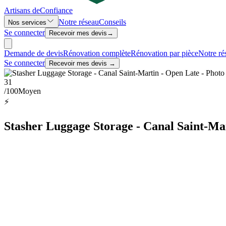
Artisans de
Confiance
Notre réseau
Conseils
Nos services
Se connecter
Recevoir mes devis
→
Demande de devis
Rénovation complète
Rénovation par pièce
Notre ré
Se connecter
Recevoir mes devis →
31
/100
Moyen
⚡
Stasher Luggage Storage - Canal Saint-Mar