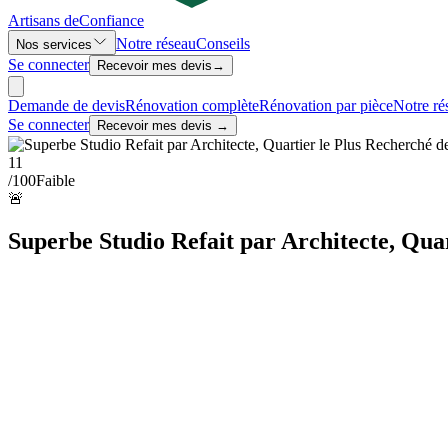
Artisans de
Confiance
Notre réseau
Conseils
Nos services
Se connecter
Recevoir mes devis
→
Demande de devis
Rénovation complète
Rénovation par pièce
Notre ré
Se connecter
Recevoir mes devis →
11
/100
Faible
🚨
Superbe Studio Refait par Architecte, Quar