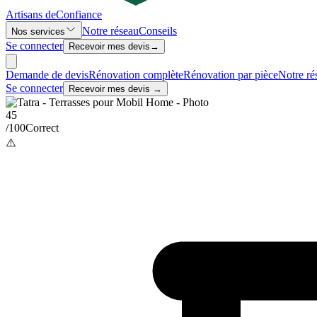
Artisans de
Confiance
Notre réseau
Conseils
Nos services
Se connecter
Recevoir mes devis
→
Demande de devis
Rénovation complète
Rénovation par pièce
Notre ré
Se connecter
Recevoir mes devis →
45
/100
Correct
⚠️