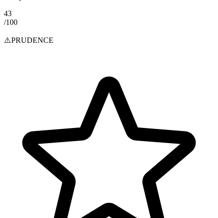
43
/100
⚠️
PRUDENCE