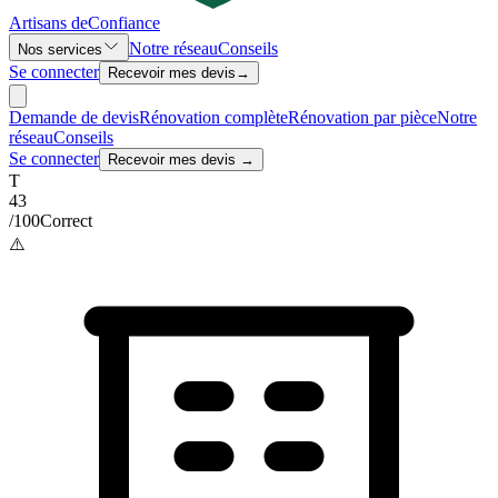
Artisans de
Confiance
Notre réseau
Conseils
Nos services
Se connecter
Recevoir mes devis
→
Demande de devis
Rénovation complète
Rénovation par pièce
Notre
réseau
Conseils
Se connecter
Recevoir mes devis →
T
43
/100
Correct
⚠️