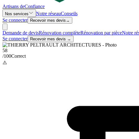
Artisans de
Confiance
Notre réseau
Conseils
Nos services
Se connecter
Recevoir mes devis
→
Demande de devis
Rénovation complète
Rénovation par pièce
Notre ré
Se connecter
Recevoir mes devis →
58
/100
Correct
⚠️