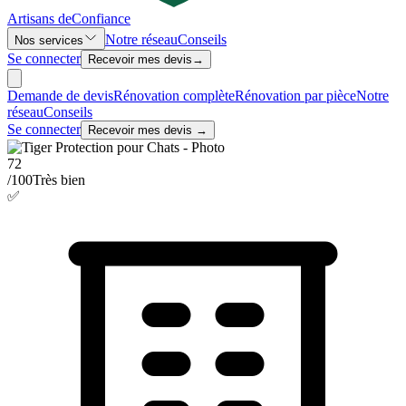
Artisans de
Confiance
Notre réseau
Conseils
Nos services
Se connecter
Recevoir mes devis
→
Demande de devis
Rénovation complète
Rénovation par pièce
Notre
réseau
Conseils
Se connecter
Recevoir mes devis →
72
/100
Très bien
✅