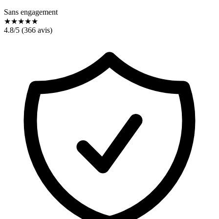
Sans engagement
★
★
★
★
★
4.8
/5 (
366
avis)