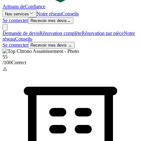
Artisans de
Confiance
Notre réseau
Conseils
Nos services
Se connecter
Recevoir mes devis
→
Demande de devis
Rénovation complète
Rénovation par pièce
Notre
réseau
Conseils
Se connecter
Recevoir mes devis →
55
/100
Correct
⚠️