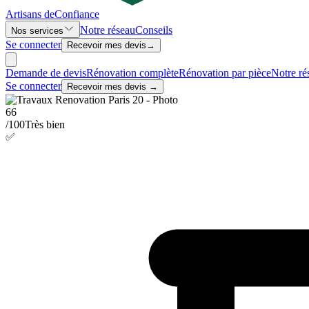
Artisans de
Confiance
Notre réseau
Conseils
Nos services
Se connecter
Recevoir mes devis
→
Demande de devis
Rénovation complète
Rénovation par pièce
Notre ré
Se connecter
Recevoir mes devis →
66
/100
Très bien
✅