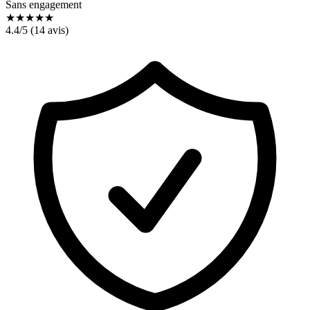
Sans engagement
★
★
★
★
★
4.4
/5 (
14
avis)