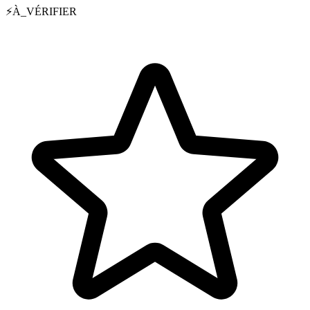
⚡
À_VÉRIFIER