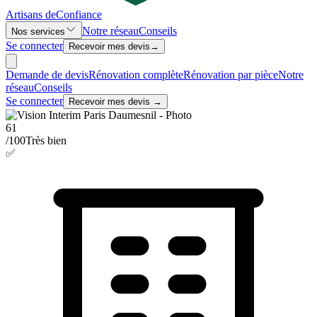
Artisans de
Confiance
Notre réseau
Conseils
Nos services
Se connecter
Recevoir mes devis
→
Demande de devis
Rénovation complète
Rénovation par pièce
Notre
réseau
Conseils
Se connecter
Recevoir mes devis →
61
/100
Très bien
✅