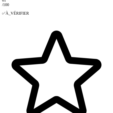
61
/100
✅
À_VÉRIFIER