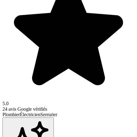
5.0
24
avis Google vérifiés
Plombier
Électricien
Serrurier