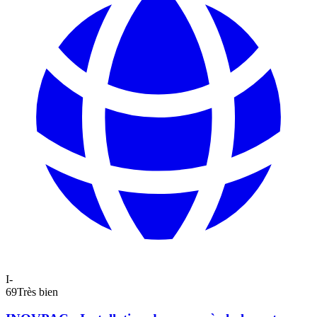
I-
69
Très bien