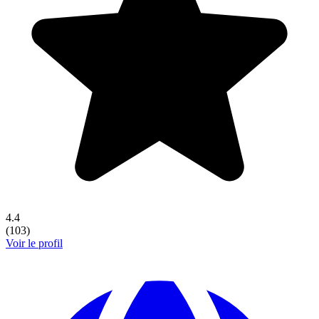
4.4
(
103
)
Voir le profil