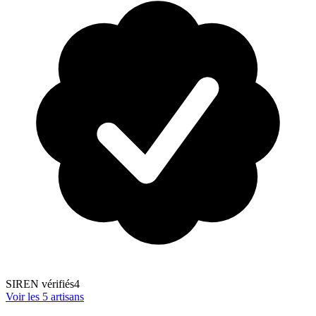
SIREN vérifiés
4
Voir les
5
artisans