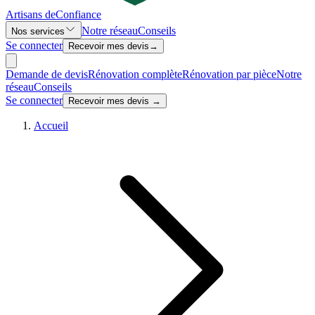
Artisans de
Confiance
Notre réseau
Conseils
Nos services
Se connecter
Recevoir mes devis
→
Demande de devis
Rénovation complète
Rénovation par pièce
Notre
réseau
Conseils
Se connecter
Recevoir mes devis →
Accueil