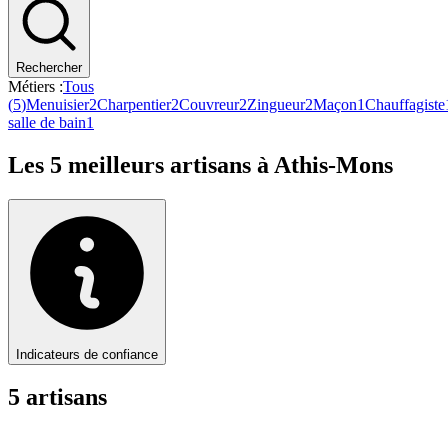
Rechercher
Métiers :
Tous
(
5
)
Menuisier
2
Charpentier
2
Couvreur
2
Zingueur
2
Maçon
1
Chauffagiste
salle de bain
1
Les
5
meilleurs artisans à
Athis-Mons
Indicateurs de confiance
5
artisan
s