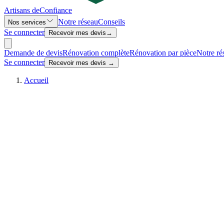
Artisans de
Confiance
Notre réseau
Conseils
Nos services
Se connecter
Recevoir mes devis
→
Demande de devis
Rénovation complète
Rénovation par pièce
Notre ré
Se connecter
Recevoir mes devis →
Accueil