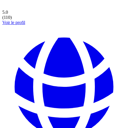
5.0
(
110
)
Voir le profil