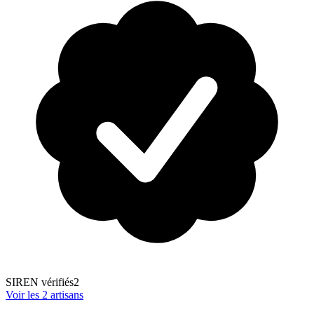
SIREN vérifiés
2
Voir les
2
artisans