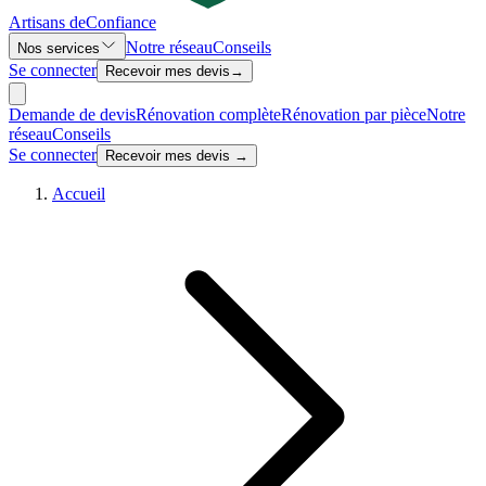
Artisans de
Confiance
Notre réseau
Conseils
Nos services
Se connecter
Recevoir mes devis
→
Demande de devis
Rénovation complète
Rénovation par pièce
Notre
réseau
Conseils
Se connecter
Recevoir mes devis →
Accueil