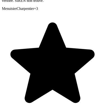
vérifiée. SIREN non trouvé.
Menuisier
Charpentier
+
3