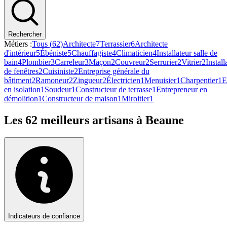
Rechercher
Métiers :
Tous (
62
)
Architecte
7
Terrassier
6
Architecte
d'intérieur
5
Ébéniste
5
Chauffagiste
4
Climaticien
4
Installateur salle de
bain
4
Plombier
3
Carreleur
3
Maçon
2
Couvreur
2
Serrurier
2
Vitrier
2
Install
de fenêtres
2
Cuisiniste
2
Entreprise générale du
bâtiment
2
Ramoneur
2
Zingueur
2
Électricien
1
Menuisier
1
Charpentier
1
E
en isolation
1
Soudeur
1
Constructeur de terrasse
1
Entrepreneur en
démolition
1
Constructeur de maison
1
Miroitier
1
Les
62
meilleurs artisans à
Beaune
Indicateurs de confiance