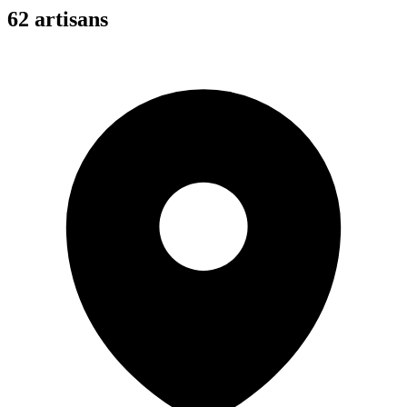
62
artisan
s