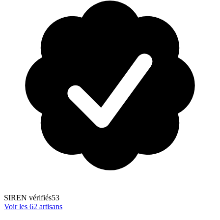
SIREN vérifiés
53
Voir les
62
artisans