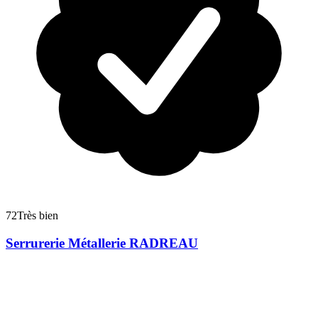
72
Très bien
Serrurerie Métallerie RADREAU