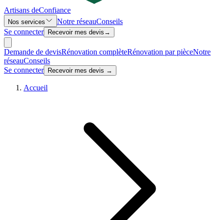
Artisans de
Confiance
Notre réseau
Conseils
Nos services
Se connecter
Recevoir mes devis
→
Demande de devis
Rénovation complète
Rénovation par pièce
Notre
réseau
Conseils
Se connecter
Recevoir mes devis →
Accueil