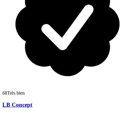
68
Très bien
LB Concept