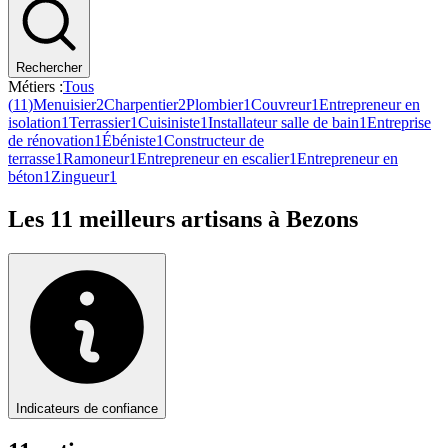
Rechercher
Métiers :
Tous
(
11
)
Menuisier
2
Charpentier
2
Plombier
1
Couvreur
1
Entrepreneur en
isolation
1
Terrassier
1
Cuisiniste
1
Installateur salle de bain
1
Entreprise
de rénovation
1
Ébéniste
1
Constructeur de
terrasse
1
Ramoneur
1
Entrepreneur en escalier
1
Entrepreneur en
béton
1
Zingueur
1
Les
11
meilleurs artisans à
Bezons
Indicateurs de confiance