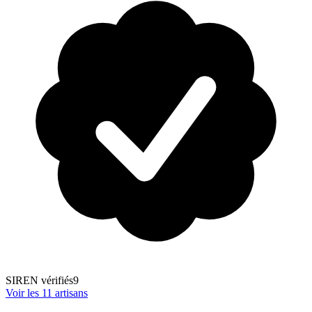
SIREN vérifiés
9
Voir les
11
artisans