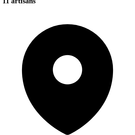
11
artisan
s