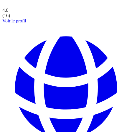
4.6
(
16
)
Voir le profil