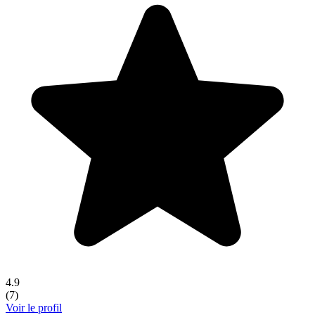
4.9
(
7
)
Voir le profil