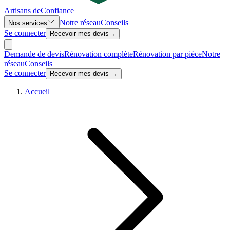
Artisans de
Confiance
Notre réseau
Conseils
Nos services
Se connecter
Recevoir mes devis
→
Demande de devis
Rénovation complète
Rénovation par pièce
Notre
réseau
Conseils
Se connecter
Recevoir mes devis →
Accueil