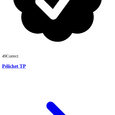
49
Correct
Pélichet TP