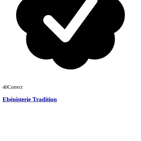
40
Correct
Ebénisterie Tradition