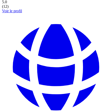
5.0
(
12
)
Voir le profil