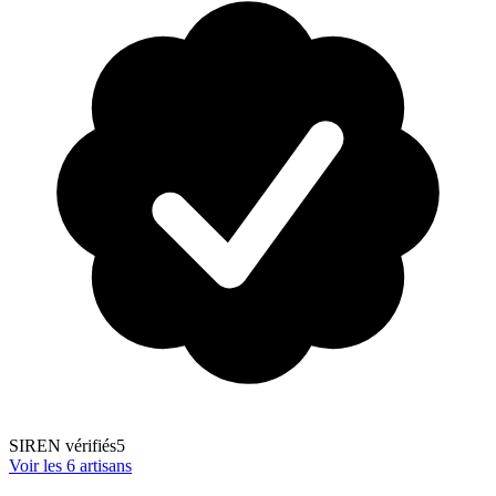
SIREN vérifiés
5
Voir les
6
artisans