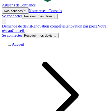
Artisans de
Confiance
Notre réseau
Conseils
Nos services
Se connecter
Recevoir mes devis
→
Demande de devis
Rénovation complète
Rénovation par pièce
Notre
réseau
Conseils
Se connecter
Recevoir mes devis →
Accueil