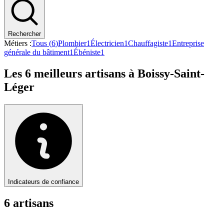
Rechercher
Métiers :
Tous (
6
)
Plombier
1
Électricien
1
Chauffagiste
1
Entreprise
générale du bâtiment
1
Ébéniste
1
Les
6
meilleurs artisans à
Boissy-Saint-
Léger
Indicateurs de confiance
6
artisan
s