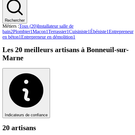
Rechercher
Métiers :
Tous (
20
)
Installateur salle de
bain
2
Plombier
1
Maçon
1
Terrassier
1
Cuisiniste
1
Ébéniste
1
Entrepreneur
en béton
1
Entrepreneur en démolition
1
Les
20
meilleurs artisans à
Bonneuil-sur-
Marne
Indicateurs de confiance
20
artisan
s