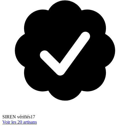
SIREN vérifiés
17
Voir les
20
artisans