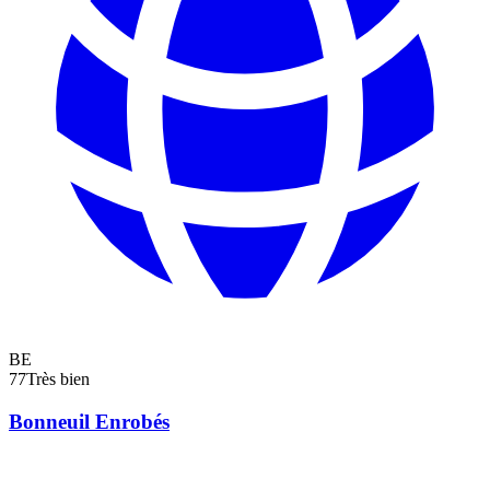
BE
77
Très bien
Bonneuil Enrobés