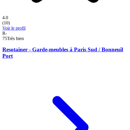
4.0
(
10
)
Voir le profil
R-
75
Très bien
Resotainer - Garde-meubles à Paris Sud / Bonneuil
Port