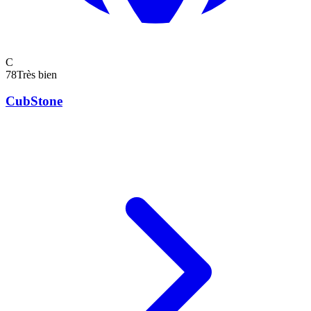
C
78
Très bien
CubStone