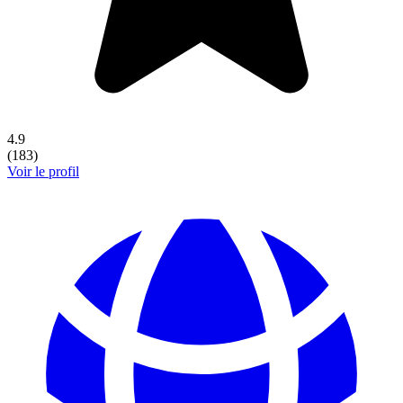
4.9
(
183
)
Voir le profil