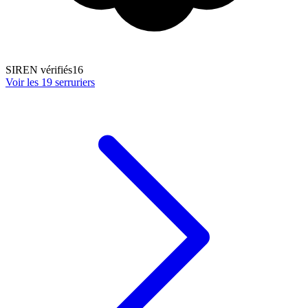
SIREN vérifiés
16
Voir les
19
serrurier
s