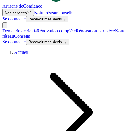
Artisans de
Confiance
Notre réseau
Conseils
Nos services
Se connecter
Recevoir mes devis
→
Demande de devis
Rénovation complète
Rénovation par pièce
Notre
réseau
Conseils
Se connecter
Recevoir mes devis →
Accueil