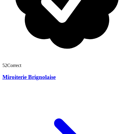
52
Correct
Miroiterie Brignolaise