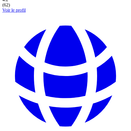
(
62
)
Voir le profil