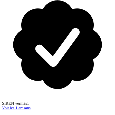
SIREN vérifiés
1
Voir les
1
artisans