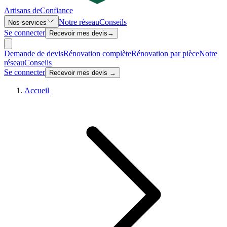
Artisans de
Confiance
Notre réseau
Conseils
Nos services
Se connecter
Recevoir mes devis
→
Demande de devis
Rénovation complète
Rénovation par pièce
Notre
réseau
Conseils
Se connecter
Recevoir mes devis →
Accueil