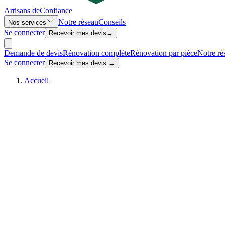
Artisans de
Confiance
Notre réseau
Conseils
Nos services
Se connecter
Recevoir mes devis
→
Demande de devis
Rénovation complète
Rénovation par pièce
Notre ré
Se connecter
Recevoir mes devis →
Accueil