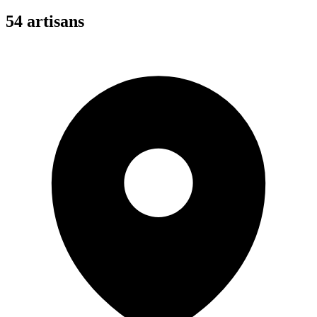
54
artisan
s