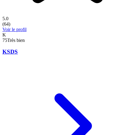
5.0
(
64
)
Voir le profil
K
75
Très bien
KSDS