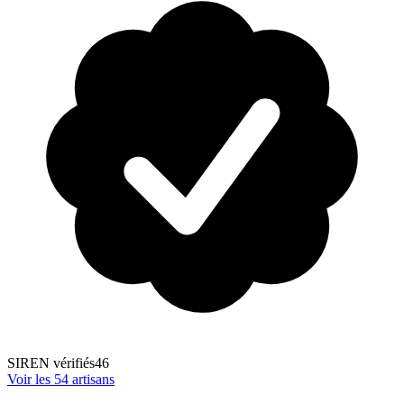
SIREN vérifiés
46
Voir les
54
artisans