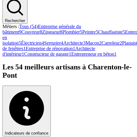
Rechercher
Métiers :
Tous (
54
)
Entreprise générale du
bâtiment
9
Couvreur
8
Zingueur
8
Plombier
5
Peintre
5
Chauffagiste
5
Entre
en
isolation
5
Électricien
4
Serrurier
4
Architecte
3
Maçon
2
Carreleur
2
Plaquis
de fenêtres
1
Entreprise de rénovation
1
Architecte
d'intérieur
1
Constructeur de garage
1
Entrepreneur en béton
1
Les
54
meilleurs artisans à
Charenton-le-
Pont
Indicateurs de confiance