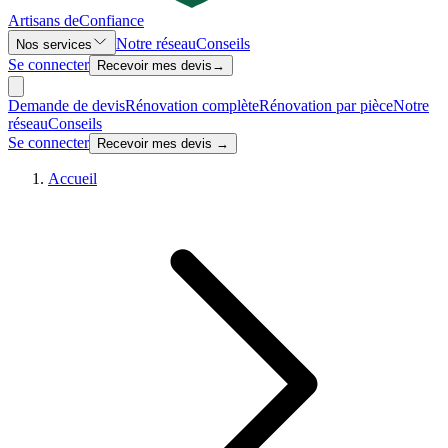
Artisans de
Confiance
Notre réseau
Conseils
Nos services
Se connecter
Recevoir mes devis
→
Demande de devis
Rénovation complète
Rénovation par pièce
Notre
réseau
Conseils
Se connecter
Recevoir mes devis →
Accueil