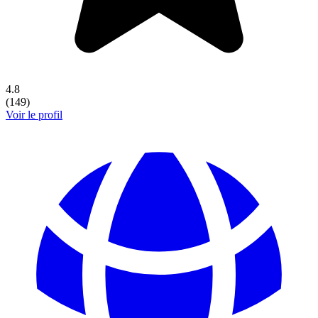
4.8
(
149
)
Voir le profil