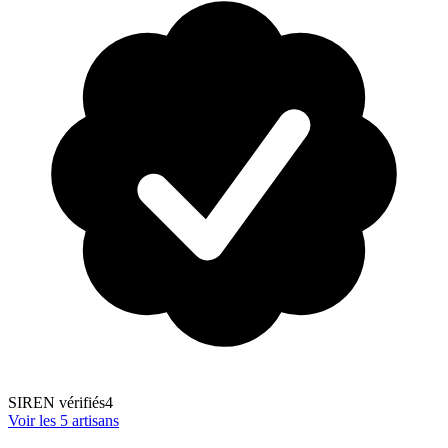
SIREN vérifiés
4
Voir les
5
artisans