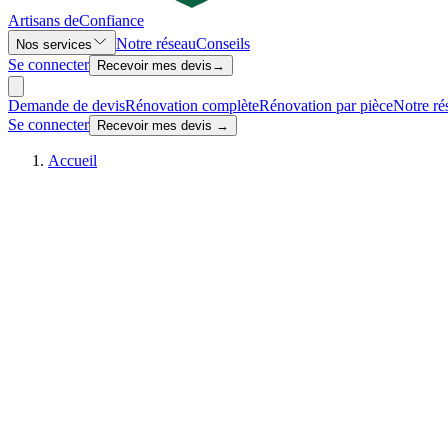
Artisans de
Confiance
Notre réseau
Conseils
Nos services
Se connecter
Recevoir mes devis
→
Demande de devis
Rénovation complète
Rénovation par pièce
Notre ré
Se connecter
Recevoir mes devis →
Accueil