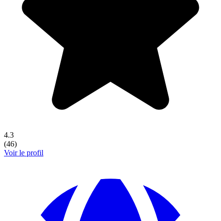
4.3
(
46
)
Voir le profil