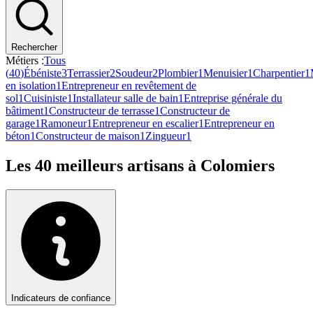
Rechercher
Métiers :
Tous
(
40
)
Ébéniste
3
Terrassier
2
Soudeur
2
Plombier
1
Menuisier
1
Charpentier
1
en isolation
1
Entrepreneur en revêtement de
sol
1
Cuisiniste
1
Installateur salle de bain
1
Entreprise générale du
bâtiment
1
Constructeur de terrasse
1
Constructeur de
garage
1
Ramoneur
1
Entrepreneur en escalier
1
Entrepreneur en
béton
1
Constructeur de maison
1
Zingueur
1
Les
40
meilleurs artisans à
Colomiers
Indicateurs de confiance