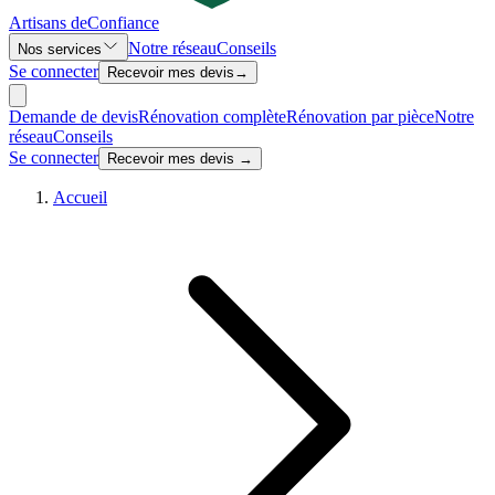
Artisans de
Confiance
Notre réseau
Conseils
Nos services
Se connecter
Recevoir mes devis
→
Demande de devis
Rénovation complète
Rénovation par pièce
Notre
réseau
Conseils
Se connecter
Recevoir mes devis →
Accueil