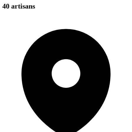
40
artisan
s