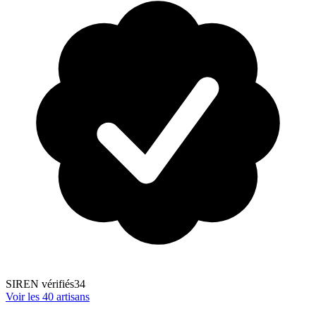
SIREN vérifiés
34
Voir les
40
artisans