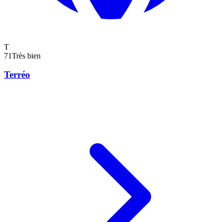
T
71
Très bien
Terréo