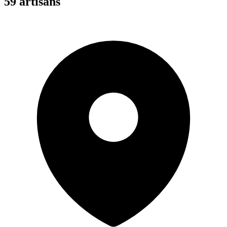
59
artisan
s