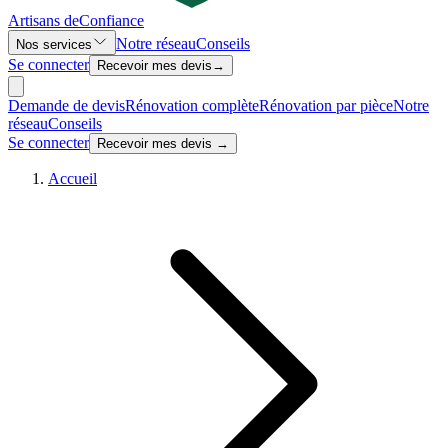
Artisans de
Confiance
Notre réseau
Conseils
Nos services
Se connecter
Recevoir mes devis
→
Demande de devis
Rénovation complète
Rénovation par pièce
Notre
réseau
Conseils
Se connecter
Recevoir mes devis →
Accueil