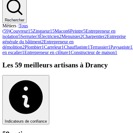
Rechercher
Métiers :
Tous
(
59
)
Couvreur
15
Zingueur
15
Maçon
6
Peintre
5
Entrepreneur en
isolation
5
Serrurier
3
Électricien
2
Menuisier
2
Charpentier
2
Entreprise
générale du bâtiment
2
Entrepreneur en
démolition
2
Plombier
1
Carreleur
1
Chauffagiste
1
Terrassier
1
Paysagiste
1
en escalier
1
Entrepreneur en clôture
1
Constructeur de maison
1
Les
59
meilleurs artisans à
Drancy
Indicateurs de confiance