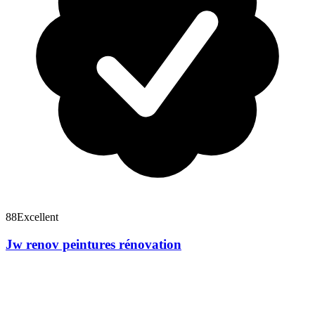
88
Excellent
Jw renov peintures rénovation