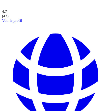
4.7
(
47
)
Voir le profil