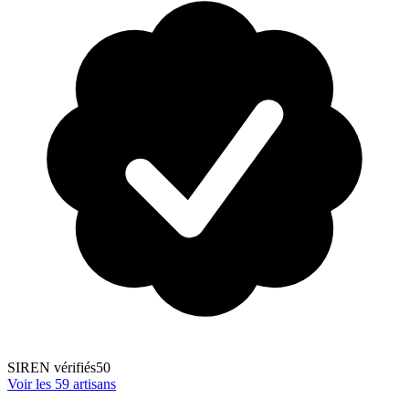
SIREN vérifiés
50
Voir les
59
artisans