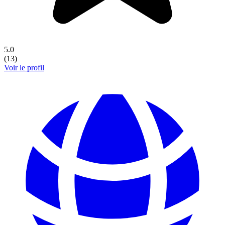
5.0
(
13
)
Voir le profil