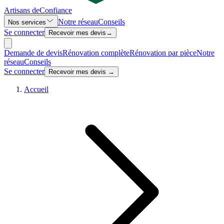
Artisans de
Confiance
Notre réseau
Conseils
Nos services
Se connecter
Recevoir mes devis
→
Demande de devis
Rénovation complète
Rénovation par pièce
Notre
réseau
Conseils
Se connecter
Recevoir mes devis →
Accueil