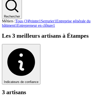
Rechercher
Métiers :
Tous (
3
)
Peintre
1
Serrurier
1
Entreprise générale du
bâtiment
1
Entrepreneur en clôture
1
Les
3
meilleurs artisans à
Étampes
Indicateurs de confiance
3
artisan
s