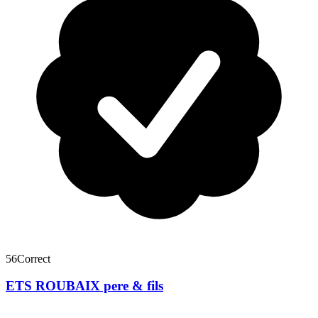
56
Correct
ETS ROUBAIX pere & fils