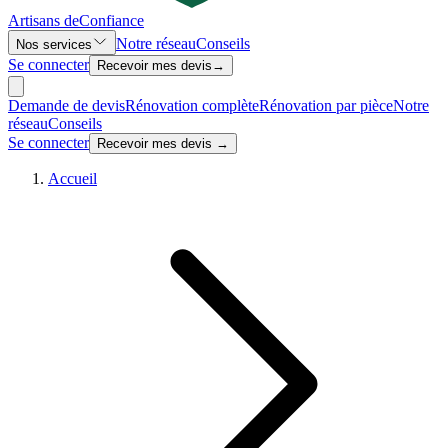
Artisans de
Confiance
Notre réseau
Conseils
Nos services
Se connecter
Recevoir mes devis
→
Demande de devis
Rénovation complète
Rénovation par pièce
Notre
réseau
Conseils
Se connecter
Recevoir mes devis →
Accueil