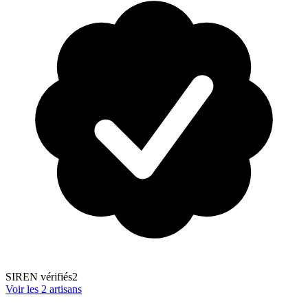
SIREN vérifiés
2
Voir les
2
artisans