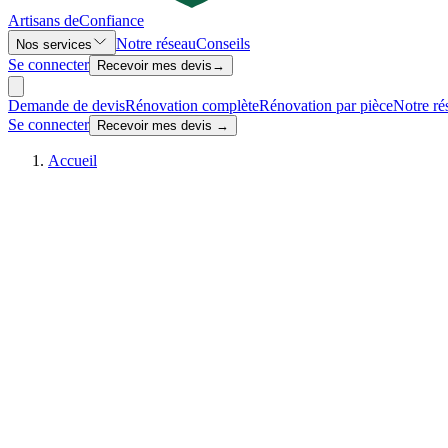
Artisans de
Confiance
Notre réseau
Conseils
Nos services
Se connecter
Recevoir mes devis
→
Demande de devis
Rénovation complète
Rénovation par pièce
Notre ré
Se connecter
Recevoir mes devis →
Accueil