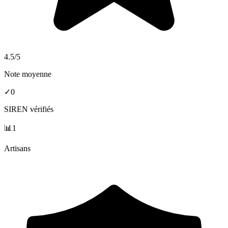
4.5
/5
Note moyenne
✓
0
SIREN vérifiés
📊
1
Artisans