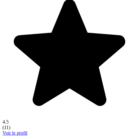
4.5
(
11
)
Voir le profil