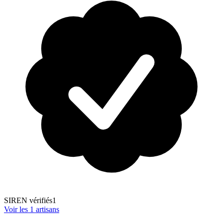
SIREN vérifiés
1
Voir les
1
artisans