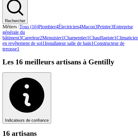
Rechercher
Métiers :
Tous (
16
)
Plombier
4
Électricien
4
Maçon
3
Peintre
3
Entreprise
générale du
bâtiment
3
Carreleur
2
Menuisier
1
Charpentier
1
Chauffagiste
1
Climaticie
en revêtement de sol
1
Installateur salle de bain
1
Constructeur de
terrasse
1
Les
16
meilleurs artisans à
Gentilly
Indicateurs de confiance
16
artisan
s