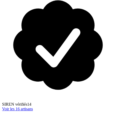
SIREN vérifiés
14
Voir les
16
artisans