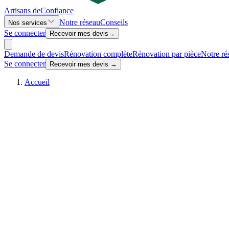
Artisans de
Confiance
Notre réseau
Conseils
Nos services
Se connecter
Recevoir mes devis
→
Demande de devis
Rénovation complète
Rénovation par pièce
Notre ré
Se connecter
Recevoir mes devis →
Accueil