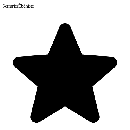
Serrurier
Ébéniste