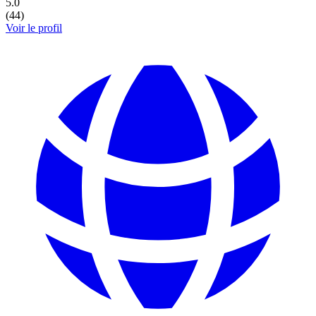
5.0
(
44
)
Voir le profil