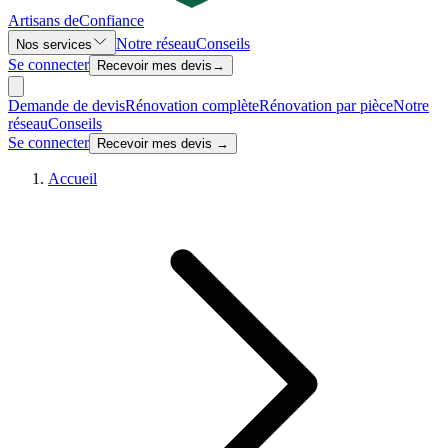
Artisans de
Confiance
Notre réseau
Conseils
Nos services
Se connecter
Recevoir mes devis
→
Demande de devis
Rénovation complète
Rénovation par pièce
Notre
réseau
Conseils
Se connecter
Recevoir mes devis →
Accueil