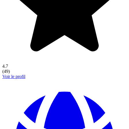
4.7
(
49
)
Voir le profil