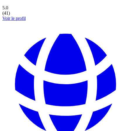
5.0
(
41
)
Voir le profil