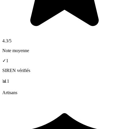
4.3
/5
Note moyenne
✓
1
SIREN vérifiés
📊
1
Artisans