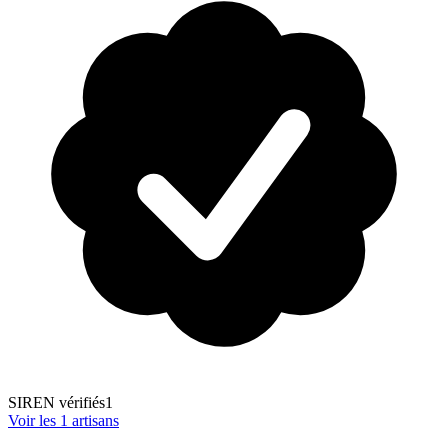
SIREN vérifiés
1
Voir les
1
artisans