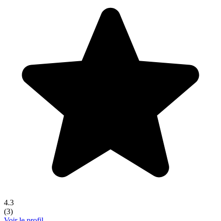
4.3
(
3
)
Voir le profil