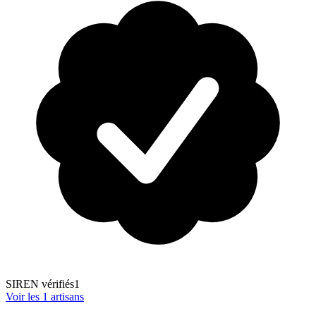
SIREN vérifiés
1
Voir les
1
artisans